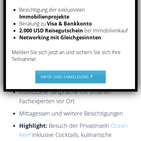
Exklusive Immobilienbesichtigungen in
Besichtigung der exklusivsten
Immobilienprojekte
Panama City
Beratung zu
Visa & Bankkonto
2.000 USD Reisegutschein
bei Immobilienkauf
Lernen Sie die interessantesten Stadteile
Networking mit Gleichgesinnten
Panama Citys kennen, und wo es sich zu
investieren lohnt
Melden Sie sich jetzt an und sichern Sie sich Ihre
Teilnahme!
Deutschsprachige
Rechtsanwälte: Präsentation und
INFOS UND ANMELDUNG
Gespräche über Visa und Bankkonten
Individuelle Gespräche mit unseren
Fachexperten vor Ort
Mittagessen und weitere Besichtigungen
Highlight:
Besuch der Privatinseln
Ocean
Reef
inklusive Cocktails, kulinarische