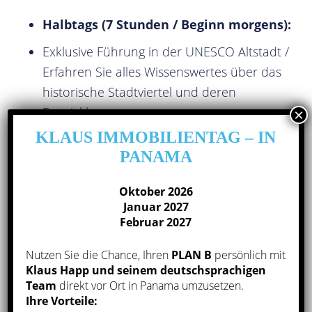
Halbtags (7 Stunden / Beginn morgens):
Exklusive Führung in der UNESCO Altstadt /
Erfahren Sie alles Wissenswertes über das
historische Stadtviertel und deren
Entwicklung
KLAUS IMMOBILIENTAG – IN
Immobilienbesichtigungen im Casco Viejo
PANAMA
Gemeinsames Essen im historischen Casco
Viejo
Oktober 2026
Januar 2027
Lernen Sie Klaus Happ und seine
Februar 2027
Fachexperten kennen
Nutzen Sie die Chance, Ihren
PLAN B
persönlich mit
Tag 2
Klaus Happ und seinem deutschsprachigen
Team
direkt vor Ort in Panama umzusetzen.
Ihre Vorteile:
Ab 08.30 Uhr (ganztags)