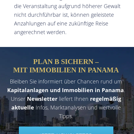
die Veranstaltung aufgrund höherer Gewalt
nicht durchführbar ist, können geleistete
Anzahlungen auf eine zukünftige Reise
angerechnet werden.
PLAN B SICHERN –
MIT IMMOBILIEN IN PANAMA
Bleiben Sie informiert über Chancen rund um
Kapitalanlagen und Immobilien in Panama
.
Unser
Newsletter
liefert Ihnen
regelmäßig
aktuelle
Infos, Marktanalysen und wertvolle
Tipps.