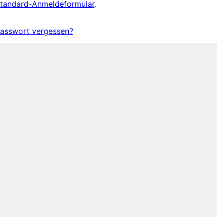
tandard-Anmeldeformular
.
asswort vergessen?