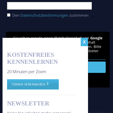
Den
Datenschutzbestimmungen
zustimmen
Sie sehen gerade einen Platzhalterinhalt von
Google
reCAPTCHA
. Um auf den eigentlichen Inhalt
zuzugreifen, klicken Sie auf den Button unten. Bitte
beachten Sie, dass dabei Daten an Drittanbieter
KOSTENFREIES
weitergegeben werden.
KENNENLERNEN
Inhalt entsperren
20 Minuten per Zoom
Weitere Informationen
'
TERMIN VEREINBAREN
'
NEWSLETTER