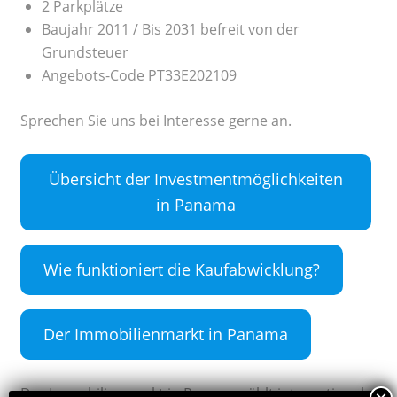
2 Parkplätze
Baujahr 2011 / Bis 2031 befreit von der
Grundsteuer
Angebots-Code PT33E202109
Sprechen Sie uns bei Interesse gerne an.
Übersicht der Investmentmöglichkeiten
in Panama
Wie funktioniert die Kaufabwicklung?
Der Immobilienmarkt in Panama
Der Immobilienmarkt in Panama zählt international