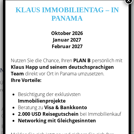
zu den
interessantesten Standorten
für Immobilien-
KLAUS IMMOBILIENTAG – IN
Investments und wir möchten gerne
Ihre
PANAMA
Vertrauensperson vor Ort
sein und uns um Ihre
Immobilien in Panama nachhaltig kümmern.
Oktober 2026
Januar 2027
Rentabel, sicher und schön
:
Februar 2027
Investments in Panama
Nutzen Sie die Chance, Ihren
PLAN B
persönlich mit
Klaus Happ und seinem deutschsprachigen
Newsletter-Anmeldung
Team
direkt vor Ort in Panama umzusetzen.
Ihre Vorteile:
Über unseren Newsletter erhalten Sie regelmäßig die
relevantesten Informationen.
Besichtigung der exklusivsten
Immobilienprojekte
Beratung zu
Visa & Bankkonto
Anrede*
2.000 USD Reisegutschein
bei Immobilienkauf
Herr
Frau
Networking mit Gleichgesinnten
E-Mail-Adresse*