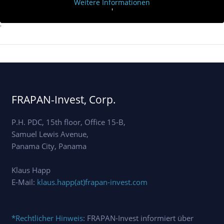
Weitere Informationen
'
'
FRAPAN-Invest, Corp.
P.H. PDC, 15th floor, Office 15-B,
Samuel Lewis Avenue,
Panama City, Panama
Klaus Happ
E-Mail:
klaus.happ(at)frapan-invest.com
*Rechtlicher Hinweis
: FRAPAN-Invest informiert über