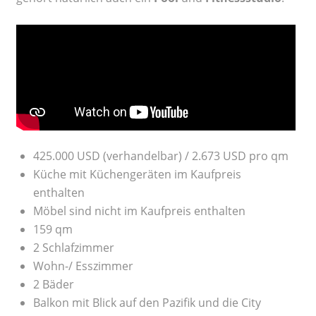
425.000 USD (verhandelbar) / 2.673 USD pro qm
Küche mit Küchengeräten im Kaufpreis
enthalten
Möbel sind nicht im Kaufpreis enthalten
159 qm
2 Schlafzimmer
Wohn-/ Esszimmer
2 Bäder
Balkon mit Blick auf den Pazifik und die City