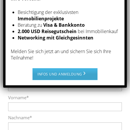
Panama erbracht, nicht durch FRAPAN-Invest,
Corp. selbst.
Besichtigung der exklusivsten
Immobilienprojekte
Newsletter-Anmeldung
Beratung zu
Visa & Bankkonto
2.000 USD Reisegutschein
bei Immobilienkauf
Über unseren Newsletter erhalten Sie regelmäßig die
Networking mit Gleichgesinnten
relevantesten Informationen.
Melden Sie sich jetzt an und sichern Sie sich Ihre
Teilnahme!
Anrede*
Herr
Frau
INFOS UND ANMELDUNG
E-Mail-Adresse*
Vorname*
Nachname*