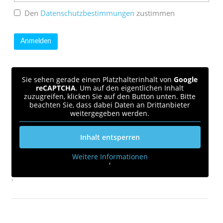
Den
Datenschutzbestimmungen
zustimmen
Sie sehen gerade einen Platzhalterinhalt von
Google
reCAPTCHA
. Um auf den eigentlichen Inhalt
zuzugreifen, klicken Sie auf den Button unten. Bitte
beachten Sie, dass dabei Daten an Drittanbieter
weitergegeben werden.
Inhalt entsperren
Weitere Informationen
'
'