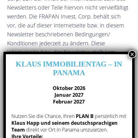
Newsletters oder Teile hiervon nicht vervielfältigt
werden. Die FRAPAN Invest, Corp. behält sich
vor, die auf dieser Internetseite bzw. in diesem
Newsletter beschriebenen Bedingungen/
Konditionen jederzeit zu ändern. Diese
Internetseite bzw. der Newsletter stellt kein
Angebot auf Abschluss eines Vertrags dar.
KLAUS IMMOBILIENTAG – IN
PANAMA
FRAPAN-Invest, Corp. vermittelt und verwaltet
Immobilien in Panama. Sämtliche Auskünfte
Oktober 2026
und Beratungsleistungen zu Visa-Prozessen,
Januar 2027
Februar 2027
Aufenthaltsgenehmigungen und der
panamaischen Staatsbürgerschaft werden
Nutzen Sie die Chance, Ihren
PLAN B
persönlich mit
ausschließlich durch unabhängige,
Klaus Happ und seinem deutschsprachigen
deutschsprachige Partneranwälte vor Ort in
Team
direkt vor Ort in Panama umzusetzen.
Ihre Vorteile: