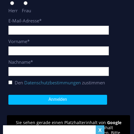
Herr
Frau
E-Mail-Adresse*
Vorname*
Nachname*
Den
Datenschutzbestimmungen
zustimmen
Sie sehen gerade einen Platzhalterinhalt von
Google
reCAPTCHA
. Um auf den eigentlichen Inhalt
zuzugreifen, klicken Sie auf den Button unten. Bitte