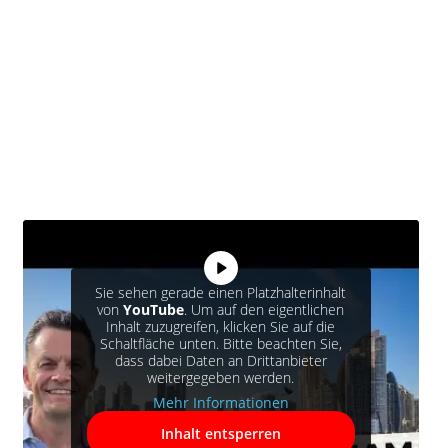
Sie sehen gerade einen Platzhalterinhalt
von
YouTube
. Um auf den eigentlichen
Inhalt zuzugreifen, klicken Sie auf die
Schaltfläche unten. Bitte beachten Sie,
dass dabei Daten an Drittanbieter
weitergegeben werden.
Mehr Informationen
Inhalt entsperren