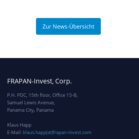
Zur News-Übersicht
FRAPAN-Invest, Corp.
P.H. PDC, 15th floor, Office 15-B,
Samuel Lewis Avenue,
Panama City, Panama
Klaus Happ
E-Mail:
klaus.happ(at)frapan-invest.com