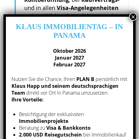
und in allen
Visa-Angelegenheiten
– ein wirklich unkomplizierter und
perfekter Service. Super, mehr geht
KLAUS IMMOBILIENTAG – IN
nicht!
PANAMA
Oktober 2026
Januar 2027
Februar 2027
Thorsten K.
Nutzen Sie die Chance, Ihren
PLAN B
persönlich mit
Klaus Happ und seinem deutschsprachigen
Team
direkt vor Ort in Panama umzusetzen.
Ihre Vorteile:
WOHNIMMOBILIEN IN PANAMA
Besichtigung der exklusivsten
CITY IN BESTLAGE
Immobilienprojekte
Beratung zu
Visa & Bankkonto
2.000 USD Reisegutschein
bei Immobilienkauf
Immobilien in der
ersten Reihe an der