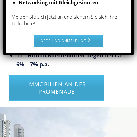
Networking mit Gleichgesinnten
Pazifik-Promenade
mit unverbaubarem
Blick auf den Pazifik, die Skyline und die
Melden Sie sich jetzt an und sichern Sie sich Ihre
Altstadt
Teilnahme!
Einmalige Lage
, da das Angebot begrenzt
INFOS UND ANMELDUNG
und die Vermietbarkeit gut ist
Ihre
Brutto-Mietrenditen liegen bei ca.
6% – 7% p.a.
IMMOBILIEN AN DER
PROMENADE