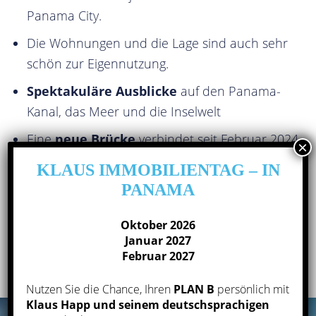
Panama City.
Die Wohnungen und die Lage sind auch sehr
schön zur Eigennutzung.
Spektakuläre Ausblicke
auf den Panama-
Kanal, das Meer und die Inselwelt
Eine
neue Brücke
verbindet seit Februar 2024
direkt mit der UNESCO Altstadt Casco Viejo und
KLAUS IMMOBILIENTAG – IN
Innenstadt. Damit kann man die
PANAMA
Annehmlichkeiten von Casco Viejo und der
Innenstadt bequem erreichen.
Oktober 2026
Januar 2027
Großes Freizeitangebot in nächster Nähe.
Februar 2027
Nutzen Sie die Chance, Ihren
PLAN B
persönlich mit
Klaus Happ und seinem deutschsprachigen