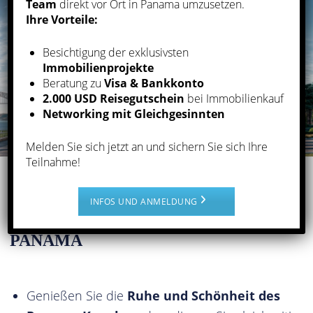
Team
direkt vor Ort in Panama umzusetzen.
Ihre Vorteile:
Besichtigung der exklusivsten
Immobilienprojekte
Beratung zu
Visa & Bankkonto
2.000 USD Reisegutschein
bei Immobilienkauf
Networking mit Gleichgesinnten
Melden Sie sich jetzt an und sichern Sie sich Ihre
Teilnahme!
WIR STEHEN IHNEN ZUR SEITE
INFOS UND ANMELDUNG
BEIM KAUF IHRER IMMOBILIE IN
PANAMA
Genießen Sie die
Ruhe und Schönheit des