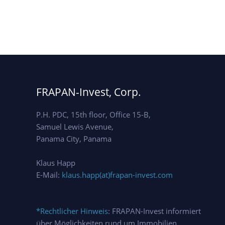
Nu
un
um
Ih
FRAPAN-Invest, Corp.
P.H. PDC, 15th floor, Office 15-B,
Samuel Lewis Avenue,
Panama City, Panama
Klaus Happ
Me
E-Mail:
klaus.happ(at)frapan-invest.com
*Rechtlicher Hinweis
: FRAPAN-Invest informiert
über Möglichkeiten rund um Immobilien,