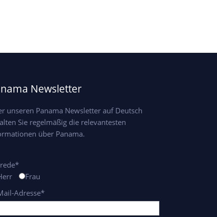
p
a
nama Newsletter
r unseren Panama Newsletter auf Deutsch
alten Sie regelmäßig die relevantesten
ormationen über Panama.
rede*
Herr
Frau
Mail-Adresse*