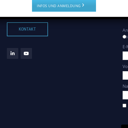
und uns um Ihre Immobilien in Panama nachhaltig
erh
INFOS UND ANMELDUNG
kümmern
Inf
KONTAKT
An
E-
Vo
Na