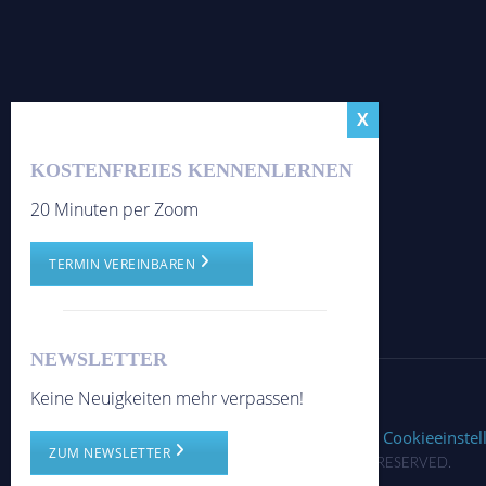
KOSTENFREIES KENNENLERNEN
20 Minuten per Zoom
TERMIN VEREINBAREN
NEWSLETTER
Keine Neuigkeiten mehr verpassen!
Disclaimer
Impressum
Datenschutz
Cookieeinste
ZUM NEWSLETTER
© 2026 FRAPAN-INVEST, CORP. ALL RIGHTS RESERVED.