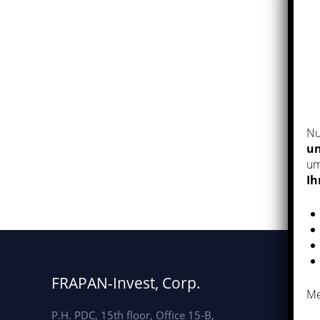
Nu
un
um
Ih
FRAPAN-Invest, Corp.
Me
P.H. PDC, 15th floor, Office 15-B,