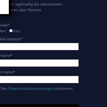
alten Sie regelmäßig die relevantesten
ormationen über Panama.
rede*
Herr
Frau
Mail-Adresse*
rname*
chname*
Den
Datenschutzbestimmungen
zustimmen