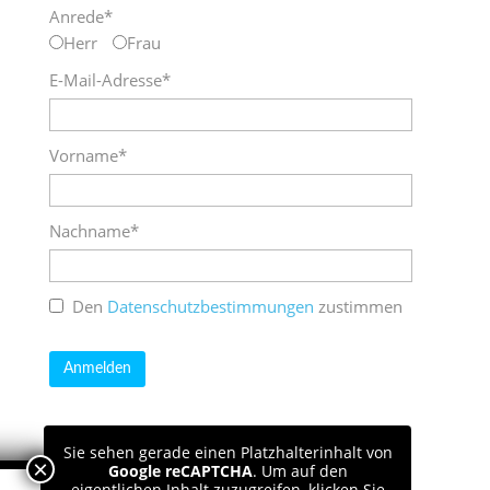
Anrede*
Herr
Frau
E-Mail-Adresse*
Vorname*
Nachname*
Den
Datenschutzbestimmungen
zustimmen
Sie sehen gerade einen Platzhalterinhalt von
Google reCAPTCHA
. Um auf den
eigentlichen Inhalt zuzugreifen, klicken Sie