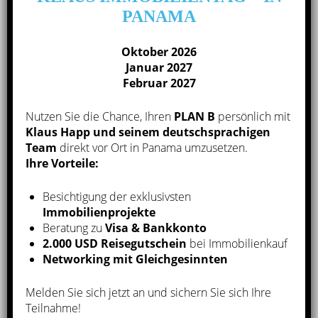
Melden Sie sich bei Interesse an dieser 1-
PANAMA
Schlafzimmer-Wohnung im Casco Viejo oder auch
anderen Immobilien gerne bei uns.
Oktober 2026
Januar 2027
Februar 2027
Übersicht der Investmentmöglichkeiten
in Panama
Nutzen Sie die Chance, Ihren
PLAN B
persönlich mit
Klaus Happ und seinem deutschsprachigen
Team
direkt vor Ort in Panama umzusetzen.
Wie funktioniert die Kaufabwicklung?
Ihre Vorteile:
Besichtigung der exklusivsten
Immobilienprojekte
Der Immobilienmarkt in Panama
Beratung zu
Visa & Bankkonto
2.000 USD Reisegutschein
bei Immobilienkauf
Networking mit Gleichgesinnten
Der Immobilienmarkt in Panama zählt international
zu den
interessantesten Standorten
für Immobilien-
Melden Sie sich jetzt an und sichern Sie sich Ihre
Investments und wir möchten gerne
Ihre
Teilnahme!
Vertrauensperson vor Ort
sein und uns um Ihre