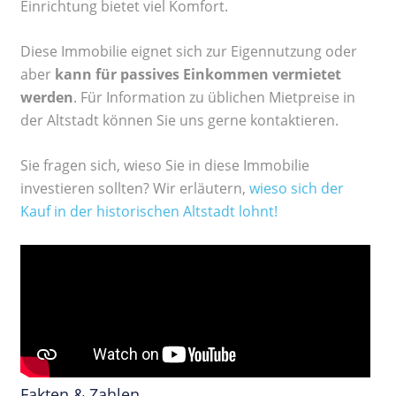
Einrichtung bietet viel Komfort.
Diese Immobilie eignet sich zur Eigennutzung oder
aber
kann für passives Einkommen vermietet
werden
. Für Information zu üblichen Mietpreise in
der Altstadt können Sie uns gerne kontaktieren.
Sie fragen sich, wieso Sie in diese Immobilie
investieren sollten? Wir erläutern,
wieso sich der
Kauf in der historischen Altstadt lohnt!
Fakten & Zahlen