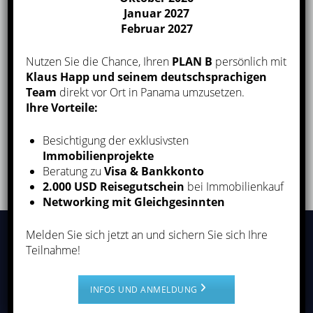
Januar 2027
Februar 2027
Nutzen Sie die Chance, Ihren
PLAN B
persönlich mit
Klaus Happ und seinem deutschsprachigen
Team
direkt vor Ort in Panama umzusetzen.
Ihre Vorteile:
Wir freuen uns darauf, Sie kennenzulernen und Ihnen
Besichtigung der exklusivsten
bei Ihren Überlegungen bezüglich Visa & Invest in
Immobilienprojekte
Panama behilflich zu sein.
Beratung zu
Visa & Bankkonto
2.000 USD Reisegutschein
bei Immobilienkauf
Networking mit Gleichgesinnten
Melden Sie sich jetzt an und sichern Sie sich Ihre
Teilnahme!
FRAPAN-Invest, Corp.
INFOS UND ANMELDUNG
P.H. PDC, 15th floor, Office 15-B,
Samuel Lewis Avenue,