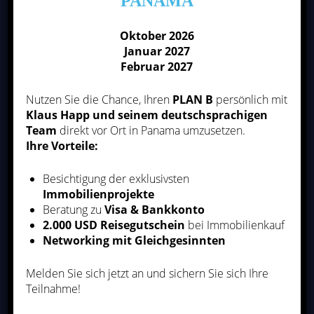
PANAMA
Oktober 2026
Kontaktieren Sie uns
Januar 2027
Februar 2027
Wir möchten Ihre Vertrauensperson vor Ort sein und uns
um Ihre Immobilien in Panama nachhaltig kümmern
Nutzen Sie die Chance, Ihren
PLAN B
persönlich mit
Klaus Happ und seinem deutschsprachigen
Team
direkt vor Ort in Panama umzusetzen.
KONTAKT
Ihre Vorteile:
Besichtigung der exklusivsten
Immobilienprojekte
Beratung zu
Visa & Bankkonto
2.000 USD Reisegutschein
bei Immobilienkauf
Networking mit Gleichgesinnten
Panama Newsletter
Melden Sie sich jetzt an und sichern Sie sich Ihre
Teilnahme!
Über unseren Panama Newsletter auf Deutsch erhalten Sie
regelmäßig die relevantesten Informationen über Panama.