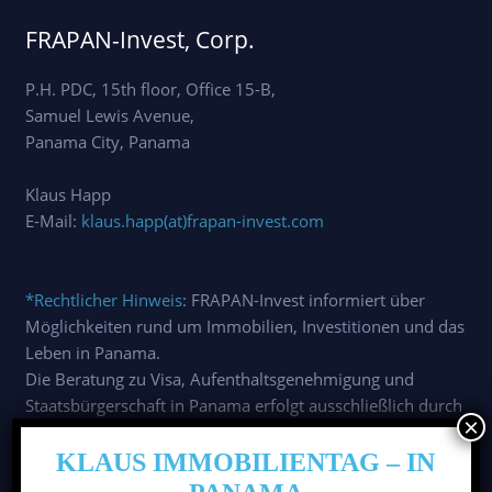
FRAPAN-Invest, Corp.
P.H. PDC, 15th floor, Office 15-B,
Samuel Lewis Avenue,
Panama City, Panama
Klaus Happ
E-Mail:
klaus.happ(at)frapan-invest.com
*Rechtlicher Hinweis
: FRAPAN-Invest informiert über
Möglichkeiten rund um Immobilien, Investitionen und das
Leben in Panama.
Die Beratung zu Visa, Aufenthaltsgenehmigung und
Staatsbürgerschaft in Panama erfolgt ausschließlich durch
unsere unabhängigen deutschsprachigen Partneranwälte
vor Ort.
KLAUS IMMOBILIENTAG – IN