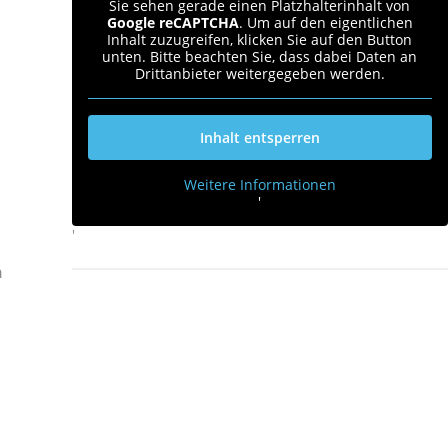
Sie sehen gerade einen Platzhalterinhalt von
Google reCAPTCHA
. Um auf den eigentlichen
Inhalt zuzugreifen, klicken Sie auf den Button
unten. Bitte beachten Sie, dass dabei Daten an
Drittanbieter weitergegeben werden.
Inhalt entsperren
Weitere Informationen
'
'
n