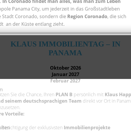
g.
In Coronado findet man alles, was man zum Leben
opole Panama City, um jederzeit in das Großstadtleben
e Stadt Coronado, sondern die
Region Coronado
, die sich
t an der Küste entlang zieht.
KLAUS IMMOBILIENTAG – IN
PANAMA
Oktober 2026
Januar 2027
Februar 2027
qm
tzen Sie die Chance, Ihren
PLAN B
persönlich mit
Klaus Hap
d seinem deutschsprachigen Team
direkt vor Ort in Panam
zusetzen.
re Vorteile:
Besichtigung der exklusivsten
Immobilienprojekte
alten