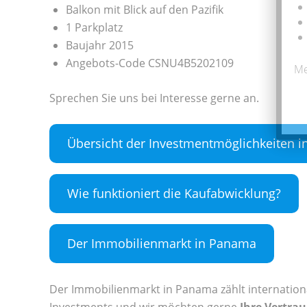
Balkon mit Blick auf den Pazifik
1 Parkplatz
Baujahr 2015
Angebots-Code CSNU4B5202109
Me
Sprechen Sie uns bei Interesse gerne an.
Übersicht der Investmentmöglichkeiten 
Wie funktioniert die Kaufabwicklung?
Der Immobilienmarkt in Panama
Der Immobilienmarkt in Panama zählt internation