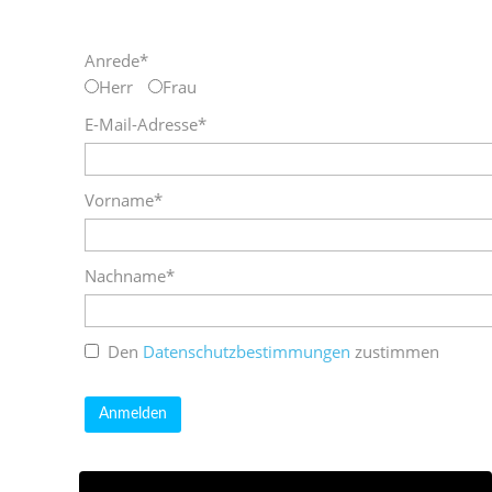
Anrede*
Herr
Frau
E-Mail-Adresse*
Vorname*
Nachname*
Den
Datenschutzbestimmungen
zustimmen