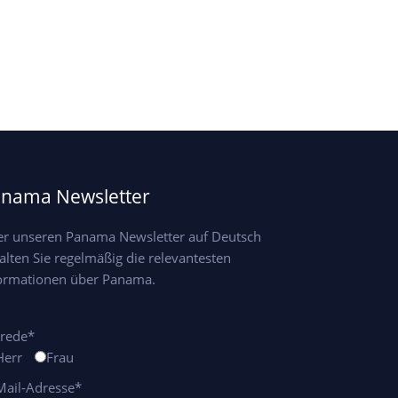
nama Newsletter
r unseren Panama Newsletter auf Deutsch
alten Sie regelmäßig die relevantesten
ormationen über Panama.
rede*
Herr
Frau
Mail-Adresse*