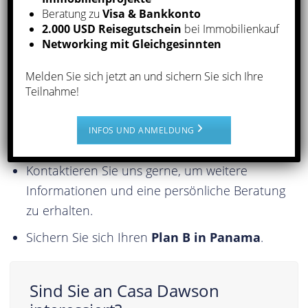
Beratung zu
Visa & Bankkonto
2.000 USD Reisegutschein
bei Immobilienkauf
WIR STEHEN IHNEN ZUR SEITE
Networking mit Gleichgesinnten
BEIM KAUF IHRER IMMOBILIE IN
PANAMA
Melden Sie sich jetzt an und sichern Sie sich Ihre
Teilnahme!
Sprechen Sie uns gerne für
Grundrisse,
Verfügbarkeiten und Preisliste
an. Wir
INFOS UND ANMELDUNG
begleiten Sie gerne im gesamten Kaufprozess.
Kontaktieren Sie uns gerne, um weitere
Informationen und eine persönliche Beratung
zu erhalten.
Sichern Sie sich Ihren
Plan B in Panama
.
Sind Sie an Casa Dawson