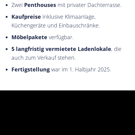
Zwei
Penthouses
mit privater Dachterrasse.
Kaufpreise
inklusive Klimaanlage,
Küchengeräte und Einbauschränke.
Möbelpakete
verfügbar.
5 langfristig vermietete Ladenlokale
, die
auch zum Verkauf stehen.
Fertigstellung
war im 1. Halbjahr 2025.