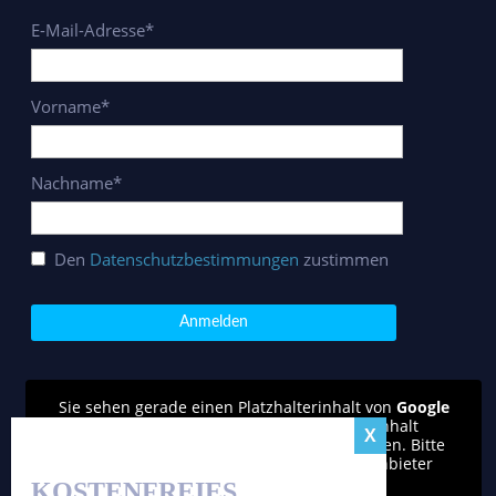
E-Mail-Adresse*
Vorname*
Nachname*
Den
Datenschutzbestimmungen
zustimmen
Sie sehen gerade einen Platzhalterinhalt von
Google
reCAPTCHA
. Um auf den eigentlichen Inhalt
zuzugreifen, klicken Sie auf den Button unten. Bitte
beachten Sie, dass dabei Daten an Drittanbieter
weitergegeben werden.
KOSTENFREIES