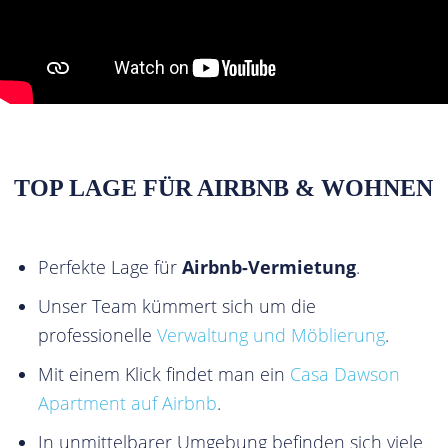
TOP LAGE FÜR AIRBNB & WOHNEN
Perfekte Lage für
Airbnb-Vermietung
.
Unser Team kümmert sich um die
professionelle
Verwaltung und Möblierung
.
Mit einem Klick findet man ein
Casa Dawson
Apartment auf Airbnb
.
In unmittelbarer Umgebung befinden sich viele