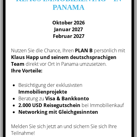
Sie sich bei Interesse an dieser exklusiven
PANAMA
Luxuswohnung in Ocean Reef oder auch anderen
Immobilien gerne bei uns.
Oktober 2026
Januar 2027
Februar 2027
Übersicht der Investmentmöglichkeiten
in Panama
Nutzen Sie die Chance, Ihren
PLAN B
persönlich mit
Klaus Happ und seinem deutschsprachigen
Team
direkt vor Ort in Panama umzusetzen.
Wie funktioniert die Kaufabwicklung?
Ihre Vorteile:
Besichtigung der exklusivsten
Immobilienprojekte
Unser Serviceangebot
Beratung zu
Visa & Bankkonto
2.000 USD Reisegutschein
bei Immobilienkauf
Networking mit Gleichgesinnten
Der Immobilienmarkt in Panama zählt international
zu den
interessantesten Standorten
für Immobilien-
Melden Sie sich jetzt an und sichern Sie sich Ihre
Investments und wir möchten gerne
Ihre
Teilnahme!
Vertrauensperson vor Ort
sein und uns um Ihre