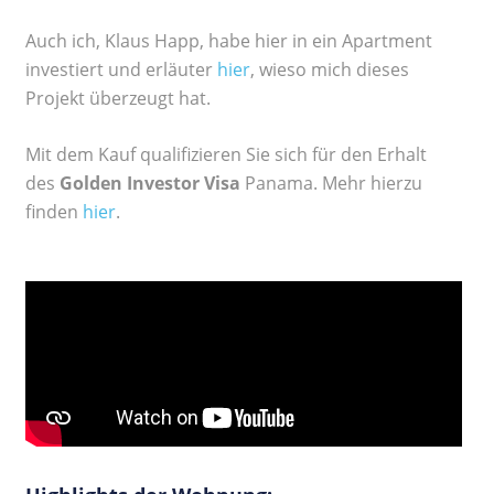
Auch ich, Klaus Happ, habe hier in ein Apartment
investiert und erläuter
hier
, wieso mich dieses
Projekt überzeugt hat.
Mit dem Kauf qualifizieren Sie sich für den Erhalt
des
Golden Investor Visa
Panama. Mehr hierzu
finden
hier
.