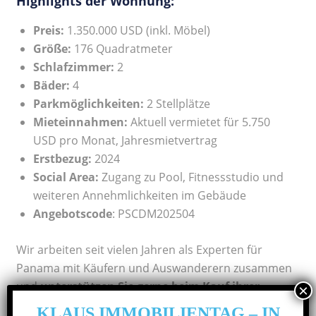
Highlights der Wohnung:
Preis:
1.350.000 USD (inkl. Möbel)
Größe:
176 Quadratmeter
Schlafzimmer:
2
Bäder:
4
Parkmöglichkeiten:
2 Stellplätze
Mieteinnahmen:
Aktuell vermietet für 5.750
USD pro Monat, Jahresmietvertrag
Erstbezug:
2024
Social Area:
Zugang zu Pool, Fitnessstudio und
weiteren Annehmlichkeiten im Gebäude
Angebotscode
: PSCDM202504
Wir arbeiten seit vielen Jahren als Experten für
Panama mit Käufern und Auswanderern zusammen
und
unterstützen Sie gerne beim Kauf ihrer
Immobilie
sowie auch deren Verwaltung. Melden
KLAUS IMMOBILIENTAG – IN