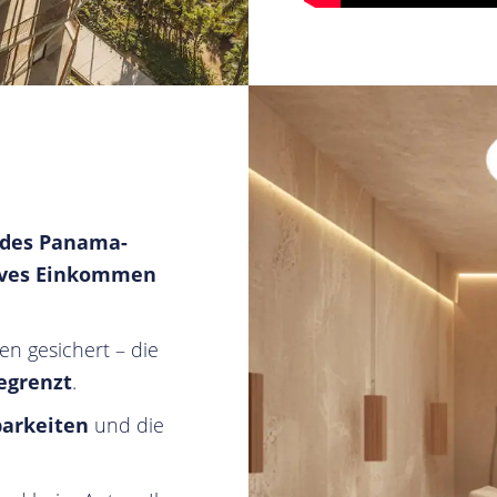
 des Panama-
ives Einkommen
en gesichert – die
egrenzt
.
barkeiten
und die