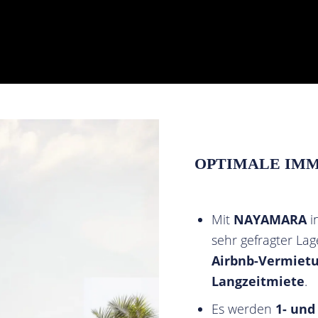
OPTIMALE IMM
Mit
NAYAMARA
i
sehr gefragter La
Airbnb-Vermiet
Langzeitmiete
.
Es werden
1- un