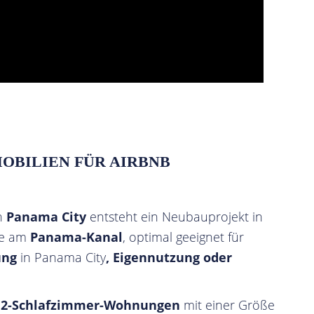
OBILIEN FÜR AIRBNB
n
Panama City
entsteht ein Neubauprojekt in
ge am
Panama-Kanal
, optimal geeignet für
ung
in Panama City
, Eigennutzung oder
d 2-Schlafzimmer-Wohnungen
mit einer Größe