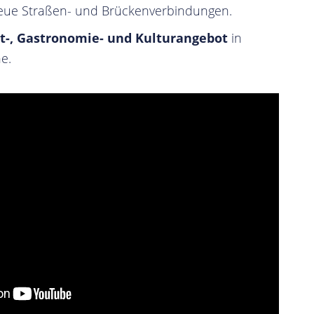
ue Straßen- und Brückenverbindungen.
it-, Gastronomie- und Kulturangebot
in
e.