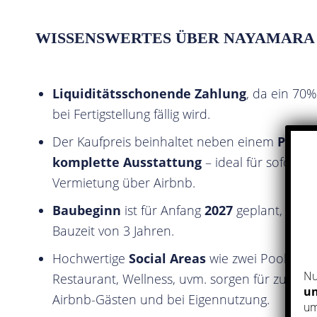
WISSENSWERTES ÜBER NAYAMARA
Liquiditätsschonende Zahlung
, da ein 70%
bei Fertigstellung fällig wird.
Der Kaufpreis beinhaltet neben einem
Parkp
komplette Ausstattung
– ideal für soforti
Vermietung über Airbnb.
Baubeginn
ist für Anfang
2027
geplant, mit e
Bauzeit von 3 Jahren.
Hochwertige
Social Areas
wie zwei Pools, Fit
Nu
Restaurant, Wellness, uvm. sorgen für zusätzlic
un
Airbnb-Gästen und bei Eigennutzung.
um