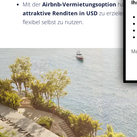
Ih
Mit der
Airbnb-Vermietungsoption
haben Si
attraktive Renditen in USD
zu erzielen un
flexibel selbst zu nutzen.
Me