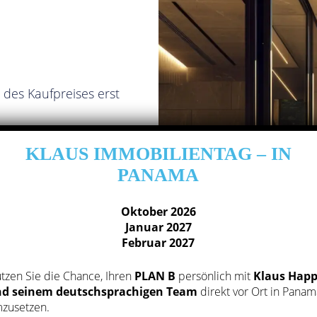
 des Kaufpreises erst
latz
auch eine
KLAUS IMMOBILIENTAG – IN
ge Eigennutzung oder
PANAMA
iner geschätzten
Oktober 2026
Januar 2027
Februar 2027
ness-Studio,
tzen Sie die Chance, Ihren
PLAN B
persönlich mit
Klaus Hap
he Attraktivität bei
d seinem deutschsprachigen Team
direkt vor Ort in Panam
zusetzen.