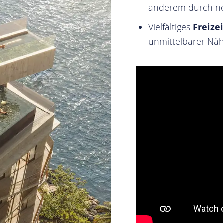
anderem durch ne
Vielfältiges
Freize
unmittelbarer Näh