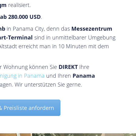
 qm
realisiert.
ab 280.000 USD
.
bnb
in Panama City, denn das
Messezentrum
hrt-Terminal
sind in unmittelbarer Umgebung
tstadt erreicht man in 10 Minuten mit dem
er Wohnung können Sie
DIREKT
Ihre
migung in Panama
und Ihren
Panama
gen. Wir unterstützen Sie gerne.
 Preisliste anfordern