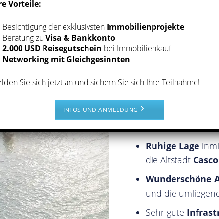
re Vorteile:
e die Möglichkeit,
d die Wohnung
Besichtigung der exklusivsten
Immobilienprojekte
Beratung zu
Visa & Bankkonto
2.000 USD Reisegutschein
bei Immobilienkauf
Networking mit Gleichgesinnten
lden Sie sich jetzt an und sichern Sie sich Ihre Teilnahme!
1A-LAGE FÜR I
INFOS UND ANMELDUNG
Ruhige Lage
inmi
die Altstadt
Casco
Wunderschöne A
und die umliegend
Sehr gute
Infras