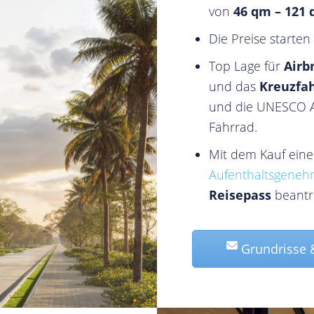
von
46 qm – 121
Die Preise starten
Top Lage für
Air
und das
Kreuzfa
und die UNESCO Al
Fahrrad.
Mit dem Kauf ein
Aufenthaltsgeneh
Reisepass
beantra
Grundrisse &