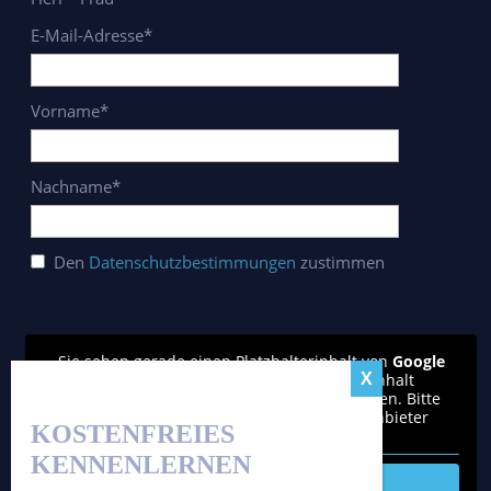
E-Mail-Adresse*
Vorname*
Nachname*
Den
Datenschutzbestimmungen
zustimmen
Sie sehen gerade einen Platzhalterinhalt von
Google
reCAPTCHA
. Um auf den eigentlichen Inhalt
zuzugreifen, klicken Sie auf den Button unten. Bitte
beachten Sie, dass dabei Daten an Drittanbieter
KOSTENFREIES
weitergegeben werden.
KENNENLERNEN
Inhalt entsperren