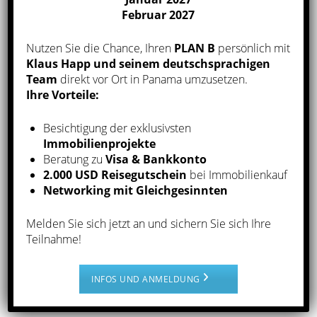
Panama“ steht Ihnen Klaus Happ gerne persönlich
Februar 2027
zur Beratung bereit.
Nutzen Sie die Chance, Ihren
PLAN B
persönlich mit
Klaus Happ und seinem deutschsprachigen
Unser Angebot in Panama
Team
direkt vor Ort in Panama umzusetzen.
Ihre Vorteile:
Der Immobilienmarkt in Panama zählt international
Besichtigung der exklusivsten
zu den
interessantesten Standorten
für Immobilien-
Immobilienprojekte
Investments und wir möchten gerne
Ihre
Beratung zu
Visa & Bankkonto
Vertrauensperson vor Ort
sein und uns um Ihre
2.000 USD Reisegutschein
bei Immobilienkauf
Networking mit Gleichgesinnten
Immobilien in Panama nachhaltig kümmern.
Melden Sie sich jetzt an und sichern Sie sich Ihre
Rentabel, sicher und schön
:
Teilnahme!
Investments in Panama
INFOS UND ANMELDUNG