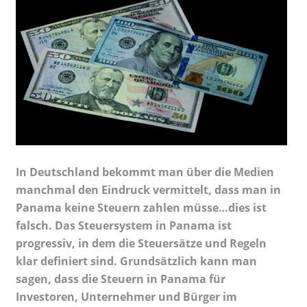
In Deutschland bekommt man über die Medien
manchmal den Eindruck vermittelt, dass man in
Panama keine Steuern zahlen müsse…dies ist
falsch. Das Steuersystem in Panama ist
progressiv, in dem die Steuersätze und Regeln
klar definiert sind. Grundsätzlich kann man
sagen, dass die Steuern in Panama für
Investoren, Unternehmer und Bürger im