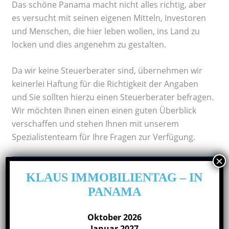
Das schöne Panama macht nicht alles richtig, aber
es versucht mit seinen eigenen Mitteln, Investoren
und Menschen, die hier leben wollen, ins Land zu
locken und dies angenehm zu gestalten.
Da wir keine Steuerberater sind, übernehmen wir
keinerlei Haftung für die Richtigkeit der Angaben
und Sie sollten hierzu einen Steuerberater befragen.
Wir möchten Ihnen einen einen guten Überblick
verschaffen und stehen Ihnen mit unserem
Spezialistenteam für Ihre Fragen zur Verfügung.
FRAPAN-Invest
KLAUS IMMOBILIENTAG – IN
PANAMA
Klaus Happ´s Gesellschaft „FRAPAN-Invest“ berät
Investoren, die in
Immobilien in
Oktober 2026
Panama
investieren wollen. Beim Thema „Plan B in
Januar 2027