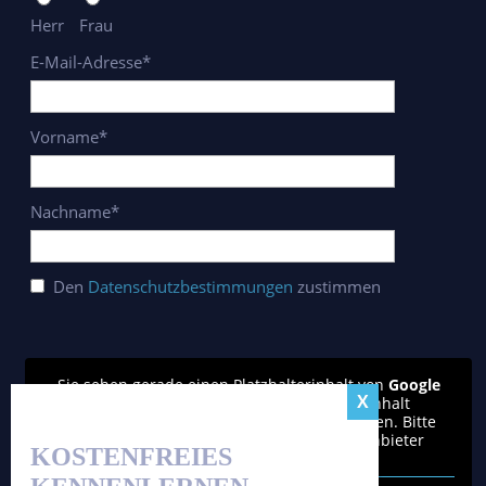
Herr
Frau
E-Mail-Adresse*
Vorname*
Nachname*
Den
Datenschutzbestimmungen
zustimmen
Sie sehen gerade einen Platzhalterinhalt von
Google
reCAPTCHA
. Um auf den eigentlichen Inhalt
zuzugreifen, klicken Sie auf den Button unten. Bitte
beachten Sie, dass dabei Daten an Drittanbieter
KOSTENFREIES
weitergegeben werden.