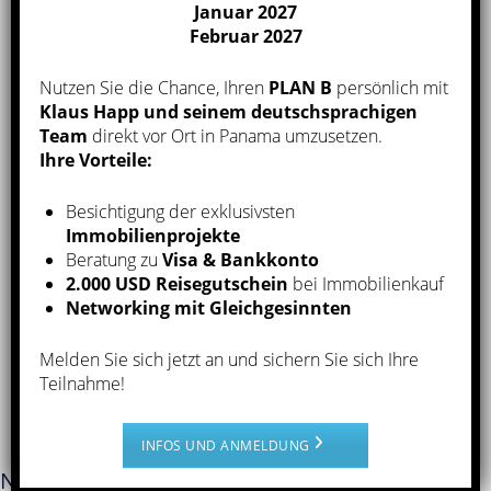
Januar 2027
Februar 2027
Wie funktioniert die Kaufabwicklung?
Nutzen Sie die Chance, Ihren
PLAN B
persönlich mit
Klaus Happ und seinem deutschsprachigen
Team
direkt vor Ort in Panama umzusetzen.
Der Immobilienmarkt in Panama
Ihre Vorteile:
Besichtigung der exklusivsten
Der Immobilienmarkt in Panama zählt international
Immobilienprojekte
zu den
interessantesten Standorten
für Immobilien-
Beratung zu
Visa & Bankkonto
Investments und wir möchten gerne
Ihre
2.000 USD Reisegutschein
bei Immobilienkauf
Vertrauensperson vor Ort
sein und uns um Ihre
Networking mit Gleichgesinnten
Immobilien in Panama nachhaltig kümmern.
Melden Sie sich jetzt an und sichern Sie sich Ihre
Teilnahme!
Rentabel, sicher und schön
:
Investments in Panama
INFOS UND ANMELDUNG
Newsletter-Anmeldung