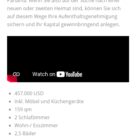
Panama. Wenn Sie also auf der Suche nach einer
neuen oder zweiten Heimat sind, können Sie sich
auf diesem Wege Ihre Aufenthaltsgenehmigung
sichern und Ihr Kapital gewinnbringend anlegen.
457.000 USD
Inkl. Möbel und Küchengeräte
159 qm
2 Schlafzimmer
Wohn-/ Esszimmer
2,5 Bäder