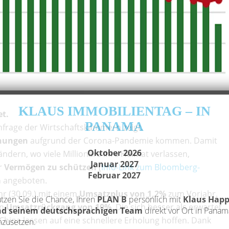
KLAUS IMMOBILIENTAG – IN
et.
PANAMA
mfrage der Wirtschaftskammern zeigt.
öhungen
aufgrund der Corona-Pandemie kommen. Damit
Oktober 2026
ndern, wo viele Millionäre ihre Heimat verlassen,
Januar 2027
r
Vermögen zu schützen
(
Info-Link zum Bloomberg-
Februar 2027
a
angeboten.
r (30.09.) mit einem
Umsatzplus von 1,2%
zum Vorjahr.
tzen Sie die Chance, Ihren
PLAN B
persönlich mit
Klaus Hap
en
Umsatzrückgang von 10%
. Die sich besser als erwartet
d seinem deutschsprachigen Team
direkt vor Ort in Panam
hina lassen auf eine schnellere Erholung hoffen. Dank
zusetzen.