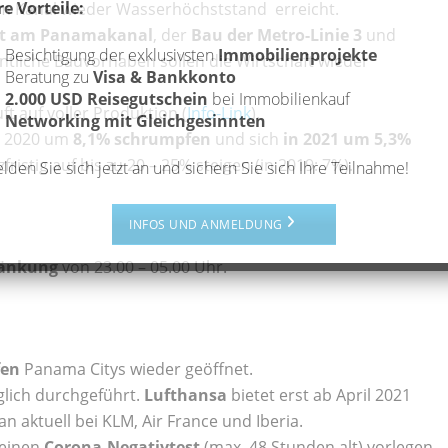
re Vorteile:
 Kanal wieder Wasserhöchststand erreicht.
ekt am Panamakanal
, der
Bau der Metro-Linie 3
und
Besichtigung der exklusivsten
Immobilienprojekte
fentliche Bauvorhaben sollen die Wirtschaft wieder
Beratung zu
Visa & Bankkonto
2.000 USD Reisegutschein
bei Immobilienkauf
uft auf voller Produktion (
Info-Link
).
Networking mit Gleichgesinnten
 2020 um
8,1% schrumpfen
und sich
in 2021 um 5,3%
fristig auf bis zu 20 – 25% steigen (in 2019: 7%).
lden Sie sich jetzt an und sichern Sie sich Ihre Teilnahme!
INFOS UND ANMELDUNG
ränkung
von 23.00 – 05.00 Uhr.
fen
Panama Citys wieder geöffnet.
glich durchgeführt.
Lufthansa
bietet erst ab April 2021
n aktuell bei KLM, Air France und Iberia.
 einen
Corona-Negativtest
(max. 48 Stunden alt) vorlegen