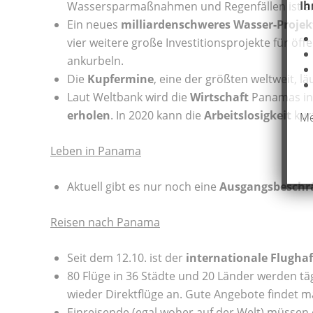
Ih
Wassersparmaßnahmen und Regenfällen ist am
Ein neues
milliardenschweres Wasser-Proj
vier weitere große Investitionsprojekte für öf
ankurbeln.
Die
Kupfermine
, eine der größten weltweit, lä
Laut Weltbank wird die
Wirtschaft
Panamas in
erholen
. In 2020 kann die
Arbeitslosigkeit
kurz
Me
Leben in Panama
Aktuell gibt es nur noch eine
Ausgangsbesch
Reisen nach Panama
Seit dem 12.10. ist der
internationale Flugha
80 Flüge in 36 Städte und 20 Länder werden tä
wieder Direktflüge an. Gute Angebote findet ma
Einreisende (egal woher auf der Welt) müssen