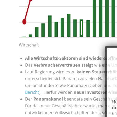
Wirtschaft
Alle Wirtschafts-Sektoren sind wiedereröffn
Das
Verbrauchervertrauen steigt
wie eine U
Laut Regierung wird es zu
keinen Steuererh
unterscheidet sich Panama zu vielen Nachbarlä
um an Standorte wie Panama zu ziehen und Ih
Bericht
). Hierfür werden
neue Investoren-Vis
Der
Panamakanal
beendete sein Geschäftsjah
Nu
Für das neue Geschäftsjahr erwartet man ein
un
entwickelnden Volkswirtschaften der USA und C
um