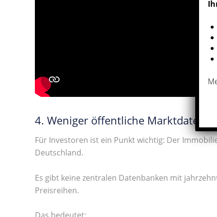
Ih
Me
4. Weniger öffentliche Marktdaten 
Für Investoren ist ein Punkt wichtig: Der Immobil
Deutschland.
Es gibt keine zentralen Datenbanken mit jahrzeh
Preisreihen.
Das bedeutet: