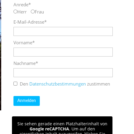
Anrede*
Herr
Frau
E-Mail-Adresse*
Vorname*
Nachname*
Den
Datenschutzbestimmungen
zustimmen
Sie sehen gerade einen Platzhalterinhalt von
Google reCAPTCHA
. Um auf den
eigentlichen Inhalt zuzugreifen, klicken Sie