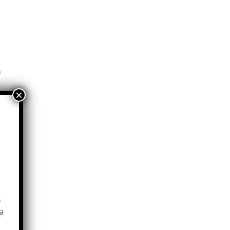
m
h
p
a