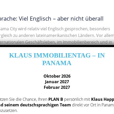
prache: Viel Englisch – aber nicht überall
nama City wird relativ viel Englisch gesprochen, besonders
rgleich zu anderen lateinamerikanischen Ländern. Vor alle
ternationalen Geschäftsleben, im Immobilienbereich und in
 ist Englisch weitverbreitet.
KLAUS IMMOBILIENTAG – IN
dem spricht natürlich nicht jeder Englisch. Besonders bei
PANAMA
den, lokalen Dienstleistern oder kleineren Geschäften ist
sch häufig die wichtigste Sprache.
Oktober 2026
Januar 2027
Februar 2027
ute Nachricht: Die Menschen in Panama sind sehr freundlic
ilfsbereit. Selbst wenn man kein perfektes Spanisch spricht,
tzen Sie die Chance, Ihren
PLAN B
persönlich mit
Klaus Hap
chen viele Menschen zu helfen und eine Lösung zu finden.
d seinem deutschsprachigen Team
direkt vor Ort in Panam
zusetzen.