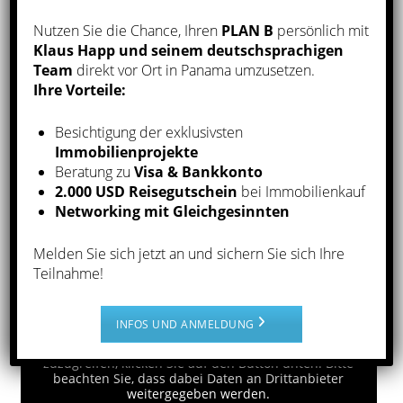
E-Mail-Adresse*
Nutzen Sie die Chance, Ihren
PLAN B
persönlich mit
Klaus Happ und seinem deutschsprachigen
Team
direkt vor Ort in Panama umzusetzen.
Vorname*
Ihre Vorteile:
Besichtigung der exklusivsten
Nachname*
Immobilienprojekte
Beratung zu
Visa & Bankkonto
2.000 USD Reisegutschein
bei Immobilienkauf
Networking mit Gleichgesinnten
Den
Datenschutzbestimmungen
zustimmen
Melden Sie sich jetzt an und sichern Sie sich Ihre
Teilnahme!
INFOS UND ANMELDUNG
Sie sehen gerade einen Platzhalterinhalt von
Google
reCAPTCHA
. Um auf den eigentlichen Inhalt
zuzugreifen, klicken Sie auf den Button unten. Bitte
beachten Sie, dass dabei Daten an Drittanbieter
weitergegeben werden.