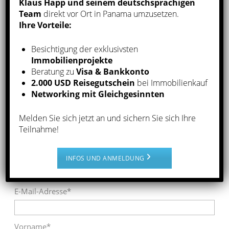
Klaus Happ und seinem deutschsprachigen
Klaus Happ
Team
direkt vor Ort in Panama umzusetzen.
Ihre Vorteile:
Mit der Kombination aus unserer jahrzehntelangen
Finanzmarkt- und Immobilienerfahrung, der Kenntnis
Besichtigung der exklusivsten
des Immobilienmarktes in Panama und den sehr guten
Immobilienprojekte
Kontakten im Land biete ich unseren Kunden einen
Beratung zu
Visa & Bankkonto
Rundum-Service für Immobilien in Panama.
2.000 USD Reisegutschein
bei Immobilienkauf
Networking mit Gleichgesinnten
Newsletter-Anmeldung
Über unseren Newsletter erhalten Sie regelmäßig die
Melden Sie sich jetzt an und sichern Sie sich Ihre
Teilnahme!
relevantesten Informationen.
INFOS UND ANMELDUNG
Anrede*
Herr
Frau
E-Mail-Adresse*
Vorname*