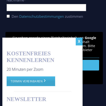
Nachname*
Den
Datenschutzbestimmungen
zustimmen
Sie sehen gerade einen Platzhalterinhalt von
Google
reCAPTCHA
. Um auf den eigentlichen Inhalt
zuzugreifen, klicken Sie auf den Button unten. Bitte
beachten Sie, dass dabei Daten an Drittanbieter
KOSTENFREIES
weitergegeben werden.
KENNENLERNEN
Inhalt entsperren
20 Minuten per Zoom
Weitere Informationen
'
TERMIN VEREINBAREN
'
NEWSLETTER