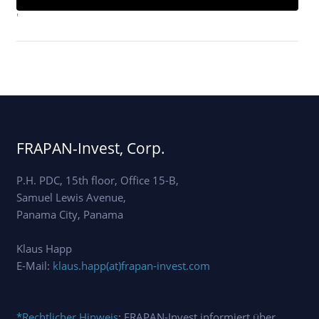
'
FRAPAN-Invest, Corp.
P.H. PDC, 15th floor, Office 15-B,
Samuel Lewis Avenue,
Panama City, Panama
Klaus Happ
E-Mail:
klaus.happ(at)frapan-invest.com
*Rechtlicher Hinweis
: FRAPAN-Invest informiert über