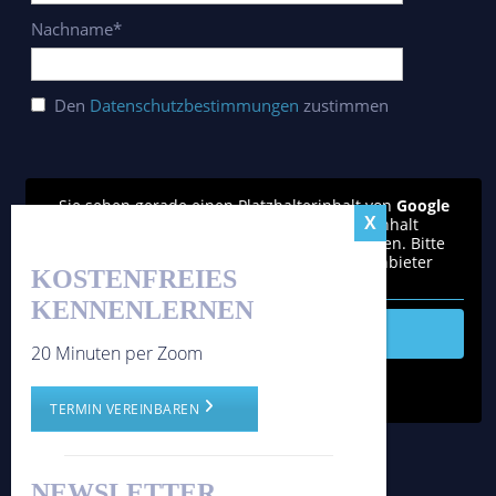
Nachname*
Den
Datenschutzbestimmungen
zustimmen
Sie sehen gerade einen Platzhalterinhalt von
Google
reCAPTCHA
. Um auf den eigentlichen Inhalt
zuzugreifen, klicken Sie auf den Button unten. Bitte
beachten Sie, dass dabei Daten an Drittanbieter
KOSTENFREIES
weitergegeben werden.
KENNENLERNEN
Inhalt entsperren
20 Minuten per Zoom
Weitere Informationen
'
TERMIN VEREINBAREN
'
NEWSLETTER