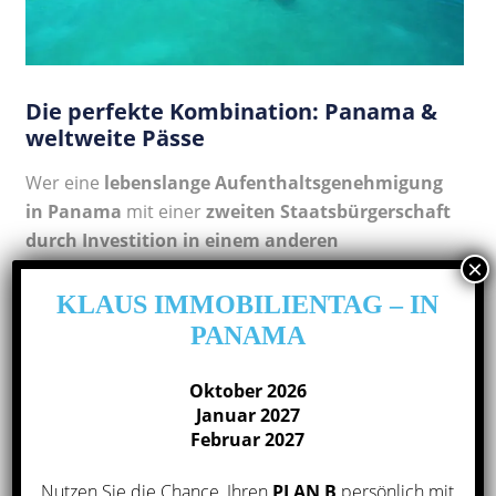
Die perfekte Kombination: Panama &
weltweite Pässe
Wer eine
lebenslange Aufenthaltsgenehmigung
in Panama
mit einer
zweiten Staatsbürgerschaft
durch Investition in einem anderen
Land
kombiniert, schafft maximale Flexibilität:
KLAUS IMMOBILIENTAG – IN
Ein sicherer Standort für Ihr Leben und Ihre
PANAMA
Investitionen
Die Möglichkeit, schnell auf geopolitische
Oktober 2026
Veränderungen zu reagieren
Januar 2027
Februar 2027
Mehr Freiheit für Ihre Familie durch mehrere
Optionen
Nutzen Sie die Chance, Ihren
PLAN B
persönlich mit