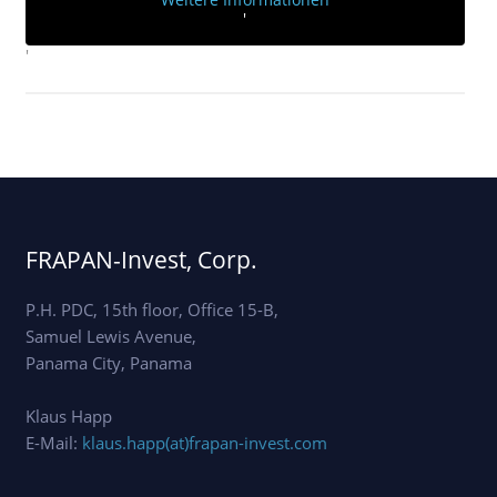
'
'
FRAPAN-Invest, Corp.
P.H. PDC, 15th floor, Office 15-B,
Samuel Lewis Avenue,
Panama City, Panama
Klaus Happ
E-Mail:
klaus.happ(at)frapan-invest.com