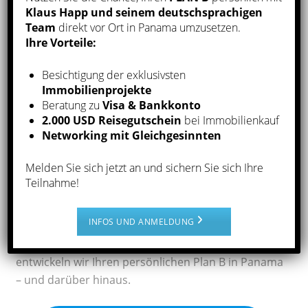
Ein klarer Vorteil in einer Welt, die immer
Klaus Happ und seinem deutschsprachigen
unsicherer wird
Team
direkt vor Ort in Panama umzusetzen.
Ihre Vorteile:
Fazit
Besichtigung der exklusivsten
Immobilienprojekte
Ein
Plan B für die Familie
ist heute wichtiger denn
Beratung zu
Visa & Bankkonto
je. Mit
Panama
als sicherem Standort für
2.000 USD Reisegutschein
bei Immobilienkauf
Networking mit Gleichgesinnten
Immobilien, Visa und Bankkonto – kombiniert mit
der Option auf
weltweite Pässe
über Passport by
Melden Sie sich jetzt an und sichern Sie sich Ihre
Investment – sichern Sie sich und Ihrer Familie
Teilnahme!
Stabilität, Mobilität und langfristige Freiheit.
INFOS UND ANMELDUNG
Kontaktieren Sie uns
, um mehr über Ihre
individuellen Möglichkeiten zu erfahren. Gemeinsam
entwickeln wir Ihren persönlichen Plan B in Panama
– und darüber hinaus.