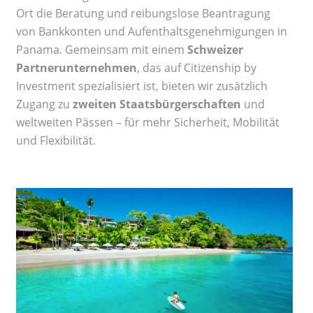
Ort die Beratung und reibungslose Beantragung
von Bankkonten und Aufenthaltsgenehmigungen in
Panama. Gemeinsam mit einem
Schweizer
Partnerunternehmen
, das auf Citizenship by
Investment spezialisiert ist, bieten wir zusätzlich
Zugang zu
zweiten Staatsbürgerschaften
und
weltweiten Pässen – für mehr Sicherheit, Mobilität
und Flexibilität.