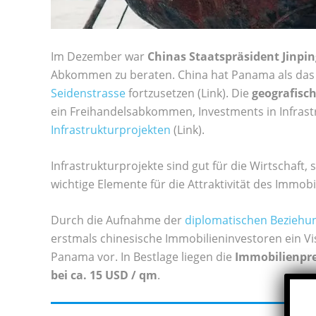
Im Dezember war
Chinas Staatspräsident Jinpi
Abkommen zu beraten. China hat Panama als das 
Seidenstrasse
fortzusetzen (Link). Die
geografisc
ein Freihandelsabkommen, Investments in Infrast
Infrastrukturprojekten
(Link).
Infrastrukturprojekte sind gut für die Wirtschaft,
wichtige Elemente für die Attraktivität des Immo
Durch die Aufnahme der
diplomatischen Beziehu
erstmals chinesische Immobilieninvestoren ein Vi
Panama vor. In Bestlage liegen die
Immobilienprei
bei ca. 15 USD / qm
.