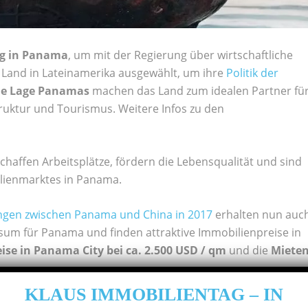
ng in Panama
, um mit der Regierung über wirtschaftliche
Land in Lateinamerika ausgewählt, um ihre
Politik der
he Lage Panamas
machen das Land zum idealen Partner fü
ruktur und Tourismus. Weitere Infos zu den
 schaffen Arbeitsplätze, fördern die Lebensqualität und sind
bilienmarktes in Panama.
ngen zwischen Panama und China in 2017
erhalten nun auc
sum für Panama und finden attraktive Immobilienpreise in
se in Panama City bei ca. 2.500 USD / qm
und die
Miete
KLAUS IMMOBILIENTAG – IN