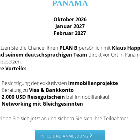
PANAMA
Oktober 2026
Januar 2027
Februar 2027
Investoren, die in
Immobilien in Panama
investieren
n Klaus Happ gerne persönlich zur Beratung bereit.
tzen Sie die Chance, Ihren
PLAN B
persönlich mit
Klaus Hap
d seinem deutschsprachigen Team
direkt vor Ort in Panam
zusetzen.
re Vorteile:
Besichtigung der exklusivsten
Immobilienprojekte
al zu den
interessantesten Standorten
für Immobilien-
Beratung zu
Visa & Bankkonto
uensperson vor Ort
sein und uns um Ihre Immobilien in
2.000 USD Reisegutschein
bei Immobilienkauf
Networking mit Gleichgesinnten
lden Sie sich jetzt an und sichern Sie sich Ihre Teilnahme!
INFOS UND ANMELDUNG