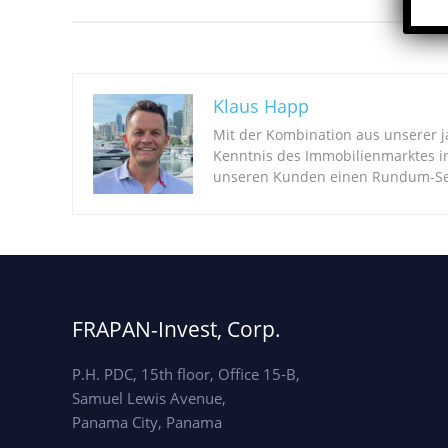
Klaus Happ
Mit der Kombination aus unserer 
Kenntnis des Immobilienmarktes i
unseren Kunden einen Rundum-Ser
FRAPAN-Invest, Corp.
P.H. PDC, 15th floor, Office 15-B,
Samuel Lewis Avenue,
Panama City, Panama