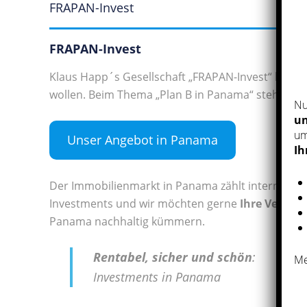
FRAPAN-Invest
FRAPAN-Invest
Klaus Happ´s Gesellschaft „FRAPAN-Invest“ berät 
wollen. Beim Thema „Plan B in Panama“ steht Ihne
Nu
un
um
Unser Angebot in Panama
Ih
Der Immobilienmarkt in Panama zählt internation
Investments und wir möchten gerne
Ihre Vertra
Panama nachhaltig kümmern.
Rentabel, sicher und schön
:
Me
Investments in Panama