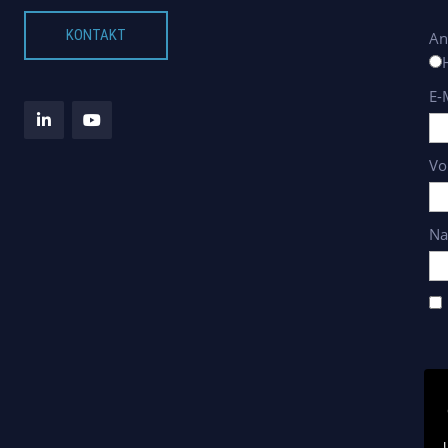
KONTAKT
An
E-
Vo
Na