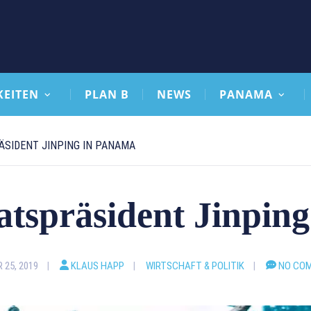
KEITEN
PLAN B
NEWS
PANAMA
ÄSIDENT JINPING IN PANAMA
atspräsident Jinpin
 25, 2019
KLAUS HAPP
WIRTSCHAFT & POLITIK
NO CO