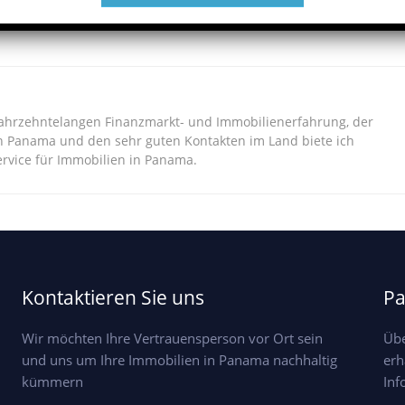
jahrzehntelangen Finanzmarkt- und Immobilienerfahrung, der
n Panama und den sehr guten Kontakten im Land biete ich
vice für Immobilien in Panama.
Kontaktieren Sie uns
Pa
Wir möchten Ihre Vertrauensperson vor Ort sein
Übe
und uns um Ihre Immobilien in Panama nachhaltig
erh
kümmern
Inf