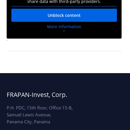
share data with third-party providers.
Unblock content
More Information
'
'
FRAPAN-Invest, Corp.
P.H. PDC, 15th floor, Office 15-B,
Samuel Lewis Avenue,
Panama City, Panama