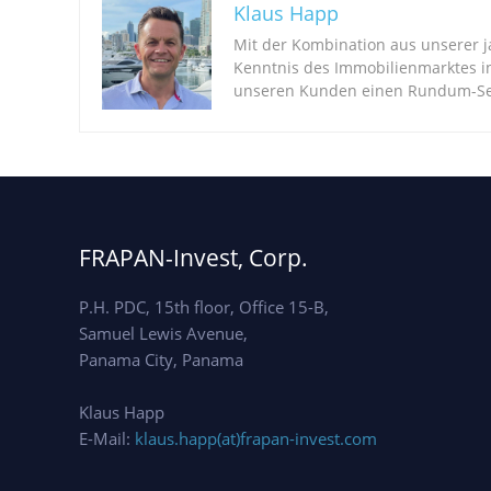
Klaus Happ
Mit der Kombination aus unserer 
Kenntnis des Immobilienmarktes i
unseren Kunden einen Rundum-Ser
FRAPAN-Invest, Corp.
P.H. PDC, 15th floor, Office 15-B,
Samuel Lewis Avenue,
Panama City, Panama
Klaus Happ
E-Mail:
klaus.happ(at)frapan-invest.com