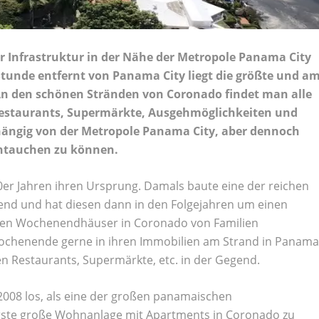
r Infrastruktur in der Nähe der Metropole Panama City
 Stunde entfernt von Panama City liegt die größte und a
n den schönen Stränden von Coronado findet man alle
Restaurants, Supermärkte, Ausgehmöglichkeiten und
hängig von der Metropole Panama City, aber dennoch
intauchen zu können.
0er Jahren ihren Ursprung. Damals baute eine der reichen
end und hat diesen dann in den Folgejahren um einen
rsten Wochenendhäuser in Coronado von Familien
Wochenende gerne in ihren Immobilien am Strand in Panama
en Restaurants, Supermärkte, etc. in der Gegend.
2008 los, als eine der großen panamaischen
 erste große Wohnanlage mit Apartments in Coronado zu