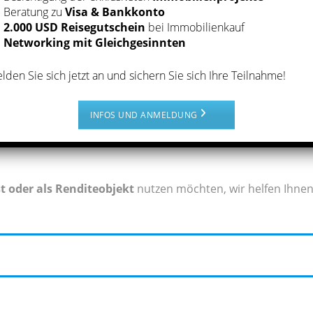
Beratung zu
Visa & Bankkonto
tung per Airbnb
erlaubt, sodass Sie Ihre Wohnung in
2.000 USD Reisegutschein
bei Immobilienkauf
Networking mit Gleichgesinnten
 Von Seiten Hotels gibt es in dieser Gegend kaum
tungsdauer beträgt hier i.d.R. vom Wochenende bis zu
lden Sie sich jetzt an und sichern Sie sich Ihre Teilnahme!
und Expats), die in der City leben und hier ihren
ouristen aus Europa und Nordamerika. Besonders bei den
INFOS UND ANMELDUNG
beliebt, da von dort die Flüge nach Panama wesentlich
Panama wesentlich günstiger und sicherer als die meisten
st oder als Renditeobjekt
nutzen möchten, wir helfen Ihne