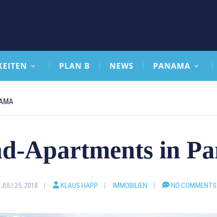
KEITEN
PLAN B
NEWS
PANAMA
NAMA
nd-Apartments in P
JULI 25, 2018
KLAUS HAPP
IMMOBILIEN
NO COMMENTS