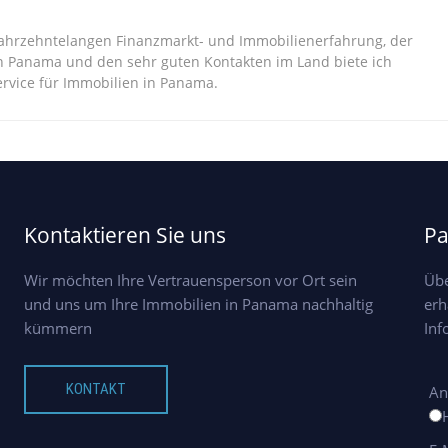
jahrzehntelangen Finanzmarkt- und Immobilienerfahrung, der
n Panama und den sehr guten Kontakten im Land biete ich
vice für Immobilien in Panama.
Kontaktieren Sie uns
Pa
Wir möchten Ihre Vertrauensperson vor Ort sein
Übe
und uns um Ihre Immobilien in Panama nachhaltig
erh
kümmern
Inf
KONTAKT
An