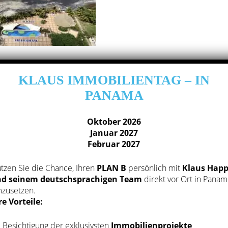
großen Wohnanlagen, von denen drei in Konkurs gegangen
KLAUS IMMOBILIENTAG – IN
ieren nur drei dieser Wohnanlagen aufgrund der Lage, de
Pools, Beach-Clubs, Golfplatz, Sportangebote, Restaurants,
PANAMA
n wenigen Jahre war der Immobilienmarkt in dieser Gegend
hnet, da zu viel gebaut wurde. Für Apartments am Strand in
Oktober 2026
n in dieser Gegend ca.
2.500 USD / qm
, was den Preise in
Januar 2027
Februar 2027
Jahre 2012 bei knapp über 3.000 USD / qm bezahlt.
tzen Sie die Chance, Ihren
PLAN B
persönlich mit
Klaus Hap
d seinem deutschsprachigen Team
direkt vor Ort in Panam
zusetzen.
re Vorteile:
Besichtigung der exklusivsten
Immobilienprojekte