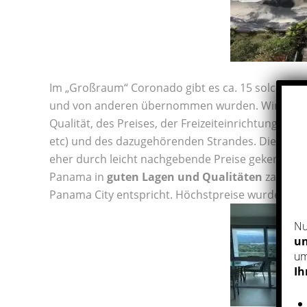
Im „Großraum“ Coronado gibt es ca. 15 solcher 
und von anderen übernommen wurden. Wir präfer
Qualität, des Preises, der Freizeiteinrichtungen (
etc) und des dazugehörenden Strandes. Die letze
eher durch leicht nachgebende Preise gekennzeic
Panama in
guten Lagen und Qualitäten
zahlt ma
Panama City entspricht. Höchstpreise wurden im 
Nu
un
um
Ih