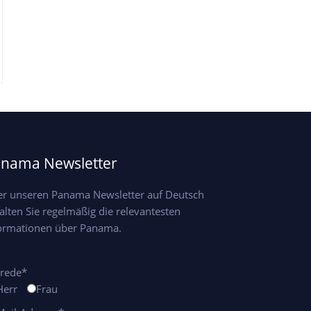
nama Newsletter
r unseren Panama Newsletter auf Deutsch
alten Sie regelmäßig die relevantesten
ormationen über Panama.
rede*
Herr
Frau