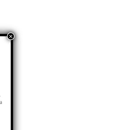
r
p
a