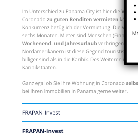
Im Unterschied zu Panama City ist hier die
Vermie
Coronado
zu guten Renditen vermieten
können.
Konkurrenz bezüglich der Vermietung. Die Vermie
Me
sechs Monaten. Mieter sind Menschen (Einheimisch 
Wochenend- und Jahresurlaub
verbringen und T
Nordamerikanern ist diese Gegend touristisch so 
billiger sind als in die Karibik. Des Weiteren ist 
Karibikstaaten.
Ganz egal ob Sie Ihre Wohnung in Coronado
selb
bei Ihren Immobilien in Panama gerne weiter.
FRAPAN-Invest
FRAPAN-Invest