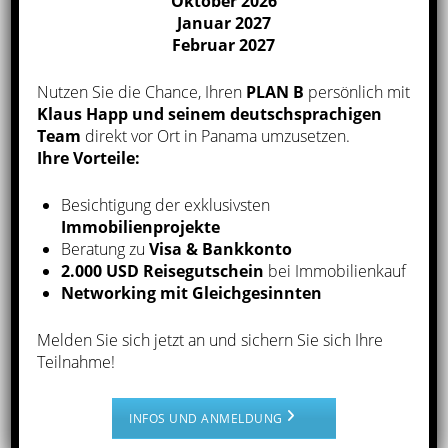
Oktober 2026
Januar 2027
Februar 2027
Nutzen Sie die Chance, Ihren
PLAN B
persönlich mit
Klaus Happ und seinem deutschsprachigen
Team
direkt vor Ort in Panama umzusetzen.
Ihre Vorteile:
Besichtigung der exklusivsten
Immobilienprojekte
Klaus Happ
Beratung zu
Visa & Bankkonto
2.000 USD Reisegutschein
bei Immobilienkauf
Mit der Kombination aus unserer jahrzehntelangen
Networking mit Gleichgesinnten
Finanzmarkt- und Immobilienerfahrung, der Kenntnis
des Immobilienmarktes in Panama und den sehr guten
Melden Sie sich jetzt an und sichern Sie sich Ihre
Kontakten im Land biete ich unseren Kunden einen
Teilnahme!
Rundum-Service für Immobilien in Panama.
Newsletter-Anmeldung
INFOS UND ANMELDUNG
Über unseren Newsletter erhalten Sie regelmäßig die