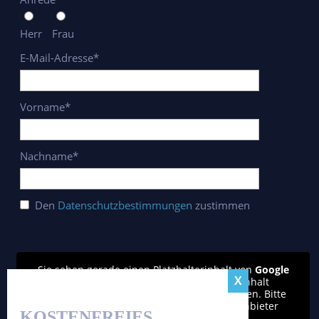
Herr
Frau
E-Mail-Adresse*
Vorname*
Nachname*
Den
Datenschutzbestimmungen
zustimmen
Sie sehen gerade einen Platzhalterinhalt von
Google
reCAPTCHA
. Um auf den eigentlichen Inhalt
zuzugreifen, klicken Sie auf den Button unten. Bitte
beachten Sie, dass dabei Daten an Drittanbieter
KOSTENFREIES
weitergegeben werden.