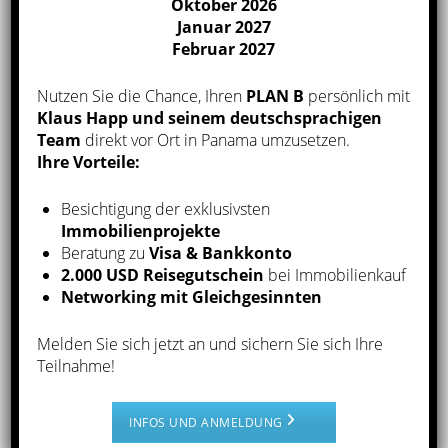
Oktober 2026
Januar 2027
Februar 2027
Nutzen Sie die Chance, Ihren
PLAN B
persönlich mit
Casco Viejo
Klaus Happ und seinem deutschsprachigen
Die Ocean Reef Inseln
(Info-Link) nehmen aufgrund
Team
direkt vor Ort in Panama umzusetzen.
der aussergewöhnlichen Lage, der Qualität und der
Ihre Vorteile:
Preise eine Sonderstellung ein. Wahrscheinlich wird
man
in ganz Lateinamerika kein vergleichbares
Besichtigung der exklusivsten
Immobilienprojekte
Projekt
finden. Auf der Insel 2 kommt die
Beratung zu
Visa & Bankkonto
Bauentwicklung sehr gut voran und der Verkauf der
2.000 USD Reisegutschein
bei Immobilienkauf
Wohnungen in den unterschiedlichen
Networking mit Gleichgesinnten
Apartmenthäusern ist deutlich schneller, als man
dies gedacht hat. Es handelt sich um
Melden Sie sich jetzt an und sichern Sie sich Ihre
internationale Käufer
und oft kaufen Investoren
Teilnahme!
zum zweiten Mal auf Ocean Reef, da sie mit Ihrem
Bestand zufrieden sind. Wir haben verschiedene
INFOS UND ANMELDUNG
Investoren bei Ihrem Kauf in verschiedenen