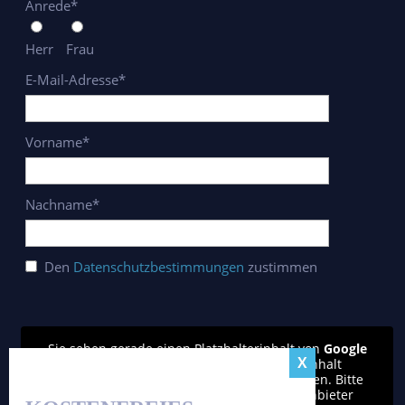
Anrede*
Herr
Frau
E-Mail-Adresse*
Vorname*
Nachname*
Den
Datenschutzbestimmungen
zustimmen
Sie sehen gerade einen Platzhalterinhalt von
Google
reCAPTCHA
. Um auf den eigentlichen Inhalt
zuzugreifen, klicken Sie auf den Button unten. Bitte
beachten Sie, dass dabei Daten an Drittanbieter