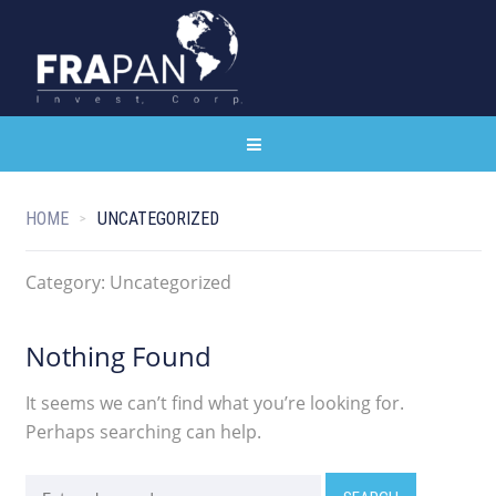
HOME
UNCATEGORIZED
Category:
Uncategorized
Nothing Found
It seems we can’t find what you’re looking for.
Perhaps searching can help.